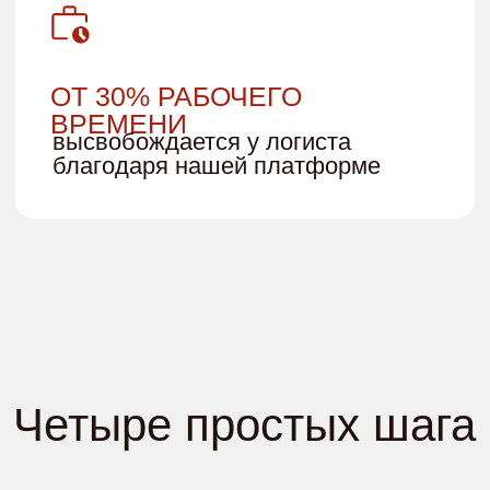
к VSTAR
Увеличьте входящий трафик откликов
перевозчиков минимум в 3 раза
Присоединиться
ООО "Цифровой экспедитор"
ОГРН 1117017005236
ИНН 7017281560
Юр. адрес 634003, Томская