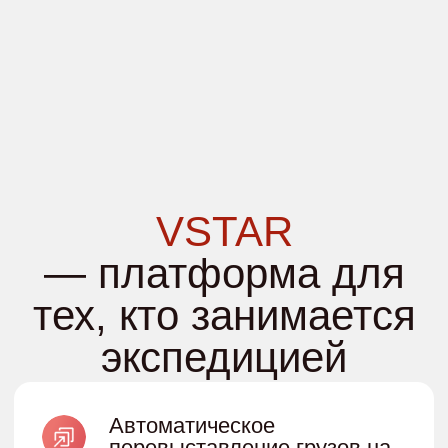
Что нужно, чтобы
работать
Всего 2 условия:
Иметь договор и доступ
к любой из списка
площадке
грузовладельца*
Иметь регистрацию на АТИ
и других площадках