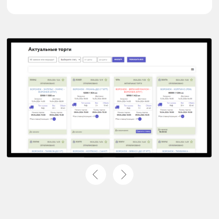
МИНИМУМ В 3 РАЗА
увеличивается входящий
трафик откликов перевозчиков
ОТ 30% РАБОЧЕГО
ВРЕМЕНИ
высвобождается у логиста
благодаря нашей платформе
Четыре простых шага